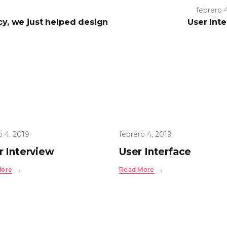
febrero 
cy, we just helped design
User Inte
o 4, 2019
febrero 4, 2019
r Interview
User Interface
More
Read More