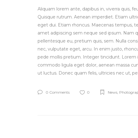
Aliquam lorem ante, dapibus in, viverra quis, feu
Quisque rutrum. Aenean imperdiet. Etiam ultricie
eget dui. Etiam rhoncus. Maecenas tempus, t
amet adipiscing sem neque sed ipsum. Nam quam
pellentesque eu, pretium quis, sem. Nulla conse
nec, vulputate eget, arcu. In enim justo, rhoncu
pede mollis pretium. Integer tincidunt. Lorem 
commodo ligula eget dolor, aenean massa cum 
ut luctus. Donec quam felis, ultricies nec ut, p
0 Comments
0
News
,
Photogra