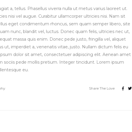
giat a, tellus. Phasellus viverra nulla ut metus varius laoreet ut.
s nisi vel augue. Curabitur ullamcorper ultricies nisi. Nam sit
ellus eget condimentum rhoncus, sem quam semper libero, site
 nunc, blandit vel, luctus. Donec quam felis, ultricies nec ut,
quat massa quis enim. Donec pede justo, fringilla vel, aliquet
s ut, imperdiet a, venenatis vitae, justo. Nullam dictum felis eu
ipsum dolor sit amet, consectetuer adipiscing elit. Aenean amet
sociis pede mollis pretium. Integer tincidunt. Lorem ipsum
ellentesque eu.
phy
Share The Love